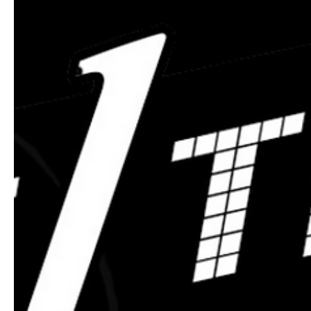
Meilleures Options
Choisir la bonne musique pour votre mariage est essentiel po
créer l'ambiance que vous souhaitez et faire de votre journé
spéciale un...