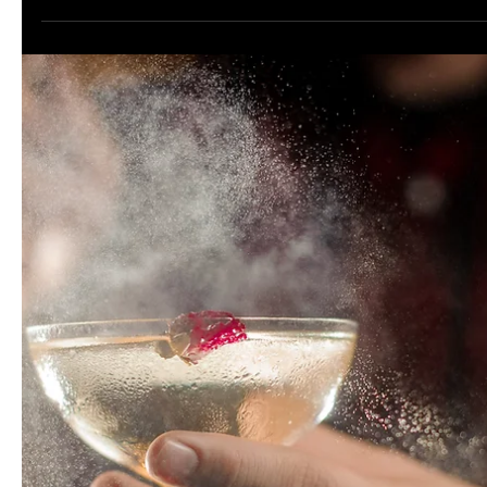
21 avr. 2024
2 min de lecture
Soirée privée
Comment Trouver le DJ Idéal pour Anime
Votre Soirée Privée à Paris 🎉
Paris, la ville lumière, est le décor parfait pour des soirées priv
inoubliables. Mais qu'est-ce qui transforme une bonne soirée
en...