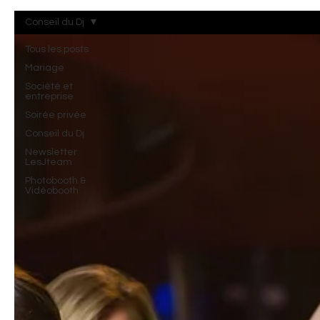
Conseil du Dj
Tous les posts
Mariage
Société et
entreprise
Soirée privée
Conseil du Dj
Newsletter
LesJteam
Photobooth &
Vidéobooth