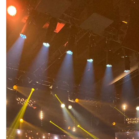
15 oct. 2024
4 min de lecture
Mariage
Les Meilleures Tendances pour un
Orchestre de Mariage à Paris en 2024 :
Créez une Ambiance Inoubliable
Lorsqu'il s'agit de planifier un mariage à Paris, chaque détail
doit refléter l'élégance et l'unicité de la ville. L'un des élémen
les...