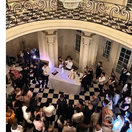
12 août 2024
2 min de lecture
Mariage
DJ Mariage Paris : Tout ce Que Vous Deve
Savoir pour une Soirée Parfaite
Introduction : Organiser un mariage à Paris est une affaire d
détails et de choix parfaits, surtout quand il s'agit de
l'ambiance...