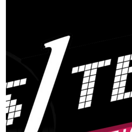
27 août 2024
3 min de lecture
Mariage
Orchestre et DJ Live : La Combinaison
Parfaite pour Votre Mariage à Paris
Imaginer un mariage à Paris évoque des images de romanti